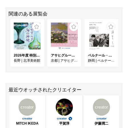
関連のある展覧会
2026年度 特別展「ガレとドーム、アール･ヌーヴォーのガラス 水辺のやすらぎ、海の神秘」
アサヒグループ大山崎山荘美術館 開館30周年記念展「没後100年 クロード・モネ」
ベルナール・ビュフェと写真 ーカメラがとらえたビュフェとその時代、そして21 世紀へ
長野
|
北澤美術館
京都
|
アサヒグループ大山崎山荘美術館
静岡
|
ベルナール・ビュフェ美術館
最近ウオッチされたクリエイター
creator
creator
creator
creator
creator
MITCH IKEDA
平賀淳
伊藤潤二