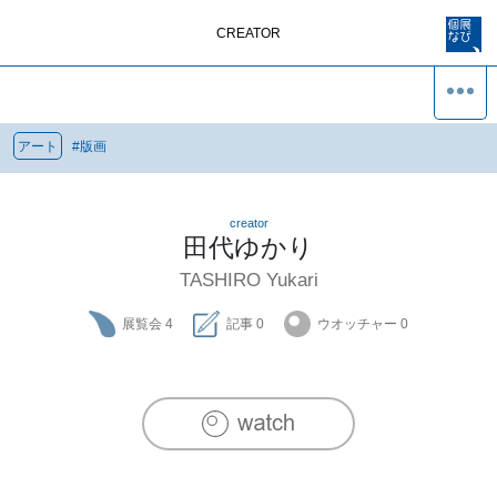
CREATOR
アート
#
版画
creator
田代ゆかり
TASHIRO Yukari
展覧会
4
記事
0
ウオッチャー
0