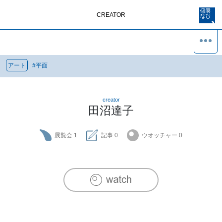
CREATOR
アート
#
平面
creator
田沼達子
展覧会
1
記事
0
ウオッチャー
0