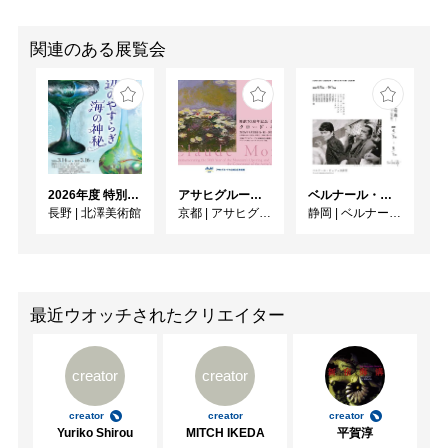
関連のある展覧会
2026年度 特別展「ガレとドーム、アール･ヌーヴォーのガラス 水辺のやすらぎ、海の神秘」
アサヒグループ大山崎山荘美術館 開館30周年記念展「没後100年 クロード・モネ」
ベルナール・ビュフェと写真 ーカメラがとらえたビュフェとその時代、そして21 世紀へ
長野
|
北澤美術館
京都
|
アサヒグループ大山崎山荘美術館
静岡
|
ベルナール・ビュフェ美術館
最近ウオッチされたクリエイター
creator
creator
creator
creator
creator
Yuriko Shirou
MITCH IKEDA
平賀淳