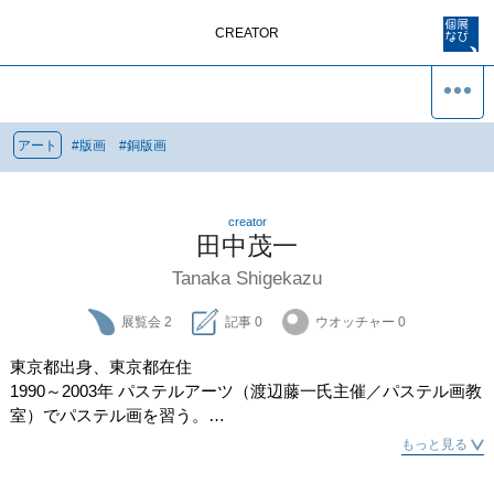
CREATOR
アート
#
版画
#
銅版画
creator
田中茂一
Tanaka Shigekazu
展覧会
2
記事
0
ウオッチャー
0
東京都出身、東京都在住

1990～2003年 パステルアーツ（渡辺藤一氏主催／パステル画教
室）でパステル画を習う。

2004年～ ザボハウスで水彩画、油彩画を、2010年～ザボハウス
もっと見る
で銅版画制作を始める。