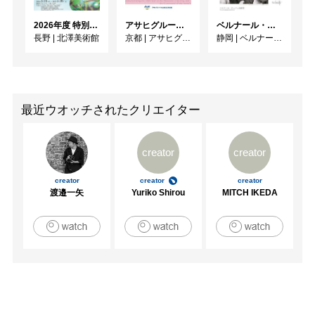
2026年度 特別展「ガレとドーム、アール･ヌーヴォーのガラス 水辺のやすらぎ、海の神秘」
アサヒグループ大山崎山荘美術館 開館30周年記念展「没後100年 クロード・モネ」
ベルナール・ビュフェと写真 ーカメラがとらえたビュフェとその時代、そして21 世紀へ
長野
|
北澤美術館
京都
|
アサヒグループ大山崎山荘美術館
静岡
|
ベルナール・ビュフェ美術館
最近ウオッチされたクリエイター
creator
creator
creator
creator
creator
渡邉一矢
Yuriko Shirou
MITCH IKEDA