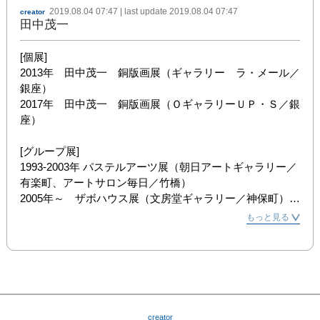
2019.08.04 07:47
| last update
2019.08.04 07:47
creator
田中茂一
[個展]

2013年　田中茂一　銅版画展（ギャラリー　ラ・メール／
銀座）

2017年　田中茂一　銅版画展（ＯギャラリーＵＰ・Ｓ／銀
座）

[グループ展]

1993-2003年 パステルアーツ展（朝日アートギャラリー／
有楽町、アートサロン毎日／竹橋）

2005年～　ザボハウス展（文房堂ギャラリー／神保町）他

もっと見る
[受賞歴]

2006年、2008年、2009年 上野の森美術館・日本の自然を
描く展 入選（水彩画）

2013年、2014年、2015年、2016年、2017年、2018年、
2019年　カダケス国際ミニプリント展入選（スペイン／銅
版画）
creator