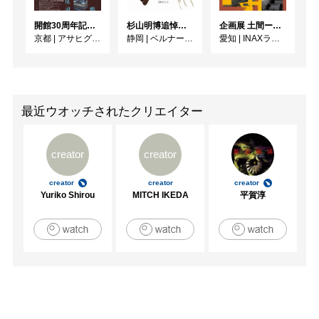
開館30周年記念 山本爲三郎・河井寬次郎没後60年記念 「共鳴 河井寬次郎 × 濱田庄司 ー山本爲三郎コレクションより」
杉山明博追悼展 木とわたし―木工の妙技と美術教育
企画展 土間ーつくって、つかって、再発見ー
京都
|
アサヒグループ大山崎山荘美術館
静岡
|
ベルナール・ビュフェ美術館
愛知
|
INAXライブミュージアム
最近ウオッチされたクリエイター
creator
creator
creator
creator
creator
Yuriko Shirou
MITCH IKEDA
平賀淳