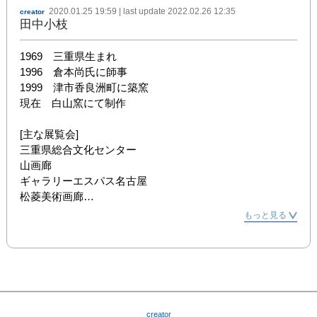
2020.01.25 19:59
| last update
2022.02.26 12:35
creator
田中小枝
1969　三重県生まれ

1996　倉本尚氏に師事

1999　津市香良洲町に築窯

現在　白山窯にて制作

[主な展覧会]

三重県総合文化センター

山画廊

ギャラリーエスパス名古屋

松菱美術画廊

伊勢現代美術館

もっと見る
堤側庵ギャラリー

私立大室美術館

seedbed gallery

coma

art space morgenrot
creator