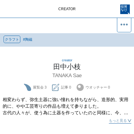
CREATOR
クラフト
#
陶磁
creator
田中小枝
TANAKA Sae
展覧会
3
記事
0
ウオッチャー
0
相変わらず、弥生土器に強い憧れを持ちながら、造形的、実用
的に、やや工芸寄りの作品も増えて参りました。

古代の人々が、使う為に土器を作っていたのと同様に、今、私
たちが使えるものを、作ってみようと思っています。
もっと見る