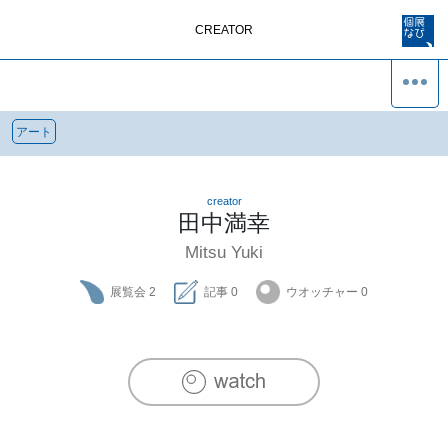
CREATOR
アート
creator
田中満幸
Mitsu Yuki
展覧会
2
記事
0
ウオッチャー
0