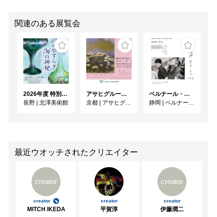
関連のある展覧会
2026年度 特別展「ガレとドーム、アール･ヌーヴォーのガラス 水辺のやすらぎ、海の神秘」
アサヒグループ大山崎山荘美術館 開館30周年記念展「没後100年 クロード・モネ」
ベルナール・ビュフェと写真 ーカメラがとらえたビュフェとその時代、そして21 世紀へ
長野
|
北澤美術館
京都
|
アサヒグループ大山崎山荘美術館
静岡
|
ベルナール・ビュフェ美術館
最近ウオッチされたクリエイター
creator
creator
creator
creator
creator
MITCH IKEDA
平賀淳
伊藤潤二