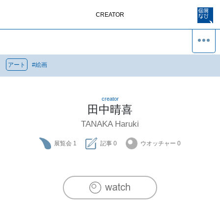
CREATOR
アート
#
絵画
creator
田中晴喜
TANAKA Haruki
展覧会
1
記事
0
ウオッチャー
0