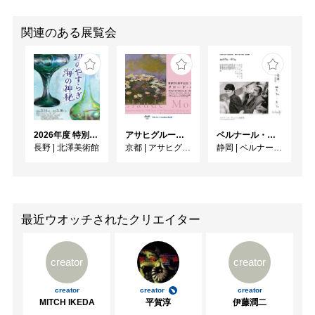
関連のある展覧会
2026年度 特別展「ガレとドーム、アール･ヌーヴォーのガラス 水辺のやすらぎ、海の神秘」
アサヒグループ大山崎山荘美術館 開館30周年記念展「没後100年 クロード・モネ」
ベルナール・ビュフェと写真 ーカメラがとらえたビュフェとその時代、そして21 世紀へ
長野
|
北澤美術館
京都
|
アサヒグループ大山崎山荘美術館
静岡
|
ベルナール・ビュフェ美術館
最近ウオッチされたクリエイター
creator
creator
creator
creator
creator
MITCH IKEDA
平賀淳
伊藤潤二