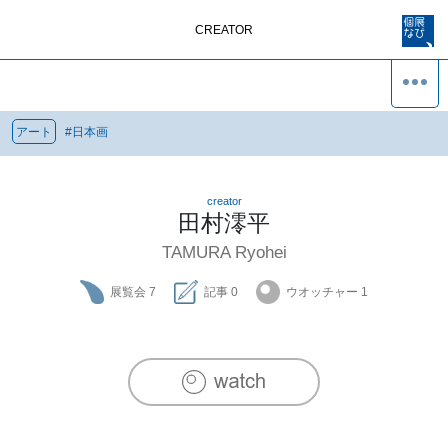
CREATOR
アート
#
日本画
creator
田村澪平
TAMURA Ryohei
展覧会
7
記事
0
ウオッチャー
1