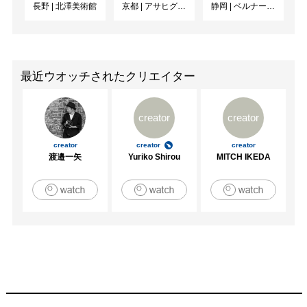
長野
|
北澤美術館
京都
|
アサヒグループ大山崎山荘美術館
静岡
|
ベルナール・ビュフェ美術館
2024　「ちいさないきもの展」（月ノ出画廊）
最近ウオッチされたクリエイター
creator
creator
creator
creator
creator
渡邉一矢
Yuriko Shirou
MITCH IKEDA