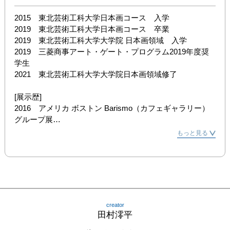
2015　東北芸術工科大学日本画コース　入学

2019　東北芸術工科大学日本画コース　卒業

2019　東北芸術工科大学大学院 日本画領域　入学

2019　三菱商事アート・ゲート・プログラム2019年度奨
学生

2021　東北芸術工科大学大学院日本画領域修了

[展示歴]

2016　アメリカ ボストン Barismo（カフェギャラリー）
グループ展

2017　鶴岡アートフォーラム「それぞれの故郷展」

もっと見る
2018　「ジョウモン・アート 〜縄文の美と心〜」東北芸
術工科大学 本館７階ギャラリー

2018　第38回三菱商事アート・ゲート・プログラム　三
菱商事ビル１階「MC FOREST」入選作品展示

2018　「第4回 蟲恋展」写真企画室ホトリ

2018　「日本画で描く「むし」と「植物」展」アトリエキ
creator
プリス

田村澪平
2018　「常設PULS展」アトリエキプリス
