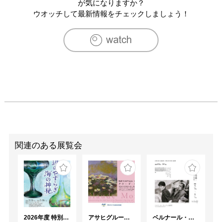
2019　「スクエア　ザ・ダブルvol.13」フリュウ・ギャラ
が気になりますか？
リー

ウオッチして最新情報をチェックしましょう！
2019　東北芸術工科大学　卒業制作展（山形）/ 東京選抜
展　東京都美術館

2019　「skyward展」アトリエキプリス

2019　「へんないきもの展」フリュウ・ギャラリー

2019　「dadacha 東北芸術工科大学大学院日本画領域６人
展」銀座スルガ台画廊

2019　第45回三菱商事アート・ゲート・プログラム　三
菱商事ビル１階「MC FOREST」入選作品展示

2020　「CYPRIS GRAND PRIX」（アトリエキプリス）

2020　田村澪平個展「生命の行く先～昆虫画～」（フリュ
ウ・ギャラリー）

2021　田村澪平 企画個展「繋がり～昆虫画～」（アトリ
関連のある展覧会
エキプリス）

2022　田村澪平個展　（ぎゃらりぃ朋）

2022　「第4回 日本画と恐竜展」（ギャラリー路草）

2023　「蝶と蛾の祭展」（Gallery CORSO）

2023　「INSECTS」（SASAI FINE ARTS）

2024　「ART POINT Selection l 2024」（GALLERY ART 
2026年度 特別展「ガレとドーム、アール･ヌーヴォーのガラス 水辺のやすらぎ、海の神秘」
アサヒグループ大山崎山荘美術館 開館30周年記念展「没後100年 クロード・モネ」
ベルナール・ビュフェと写真 ーカメラがとらえたビュフェとその時代、そして21 世紀へ
POINT）
