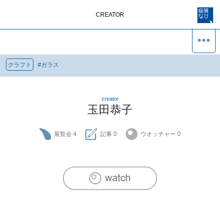
CREATOR
クラフト
#
ガラス
creator
玉田恭子
展覧会
4
記事
0
ウオッチャー
0