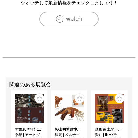
ウオッチして最新情報をチェックしましょう！
関連のある展覧会
開館30周年記念 山本爲三郎・河井寬次郎没後60年記念 「共鳴 河井寬次郎 × 濱田庄司 ー山本爲三郎コレクションより」
杉山明博追悼展 木とわたし―木工の妙技と美術教育
企画展 土間ーつくって、つかって、再発見ー
京都
|
アサヒグループ大山崎山荘美術館
静岡
|
ベルナール・ビュフェ美術館
愛知
|
INAXライブミュージアム