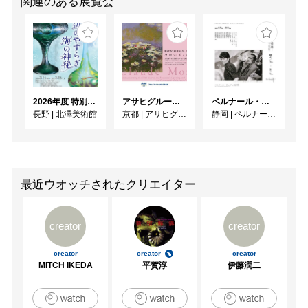
関連のある展覧会
2026年度 特別展「ガレとドーム、アール･ヌーヴォーのガラス 水辺のやすらぎ、海の神秘」
アサヒグループ大山崎山荘美術館 開館30周年記念展「没後100年 クロード・モネ」
ベルナール・ビュフェと写真 ーカメラがとらえたビュフェとその時代、そして21 世紀へ
長野
|
北澤美術館
京都
|
アサヒグループ大山崎山荘美術館
静岡
|
ベルナール・ビュフェ美術館
最近ウオッチされたクリエイター
creator
creator
creator
creator
creator
MITCH IKEDA
平賀淳
伊藤潤二