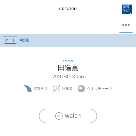
CREATOR
アート
#
絵画
creator
田窪薫
TAKUBO Kaoru
展覧会
1
記事
0
ウオッチャー
0