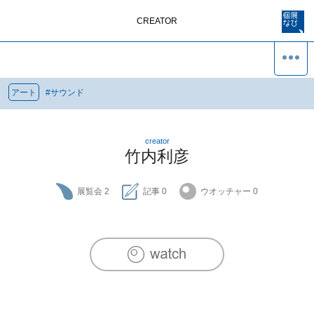
CREATOR
アート
#
サウンド
creator
竹内利彦
展覧会
2
記事
0
ウオッチャー
0