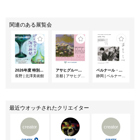
関連のある展覧会
2026年度 特別展「ガレとドーム、アール･ヌーヴォーのガラス 水辺のやすらぎ、海の神秘」
アサヒグループ大山崎山荘美術館 開館30周年記念展「没後100年 クロード・モネ」
ベルナール・ビュフェと写真 ーカメラがとらえたビュフェとその時代、そして21 世紀へ
長野
|
北澤美術館
京都
|
アサヒグループ大山崎山荘美術館
静岡
|
ベルナール・ビュフェ美術館
最近ウオッチされたクリエイター
creator
creator
creator
creator
creator