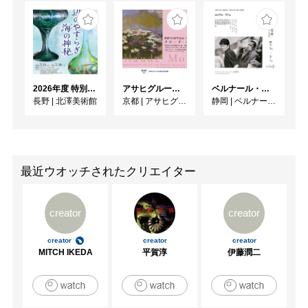
2026年度 特別展「ガレとドーム、アール･ヌーヴォーのガラス 水辺のやすらぎ、海の神秘」
アサヒグループ大山崎山荘美術館 開館30周年記念展「没後100年 クロード・モネ」
ベルナール・ビュフェと写真 ーカメラがとらえたビュフェとその時代、そして21 世紀へ
長野
|
北澤美術館
京都
|
アサヒグループ大山崎山荘美術館
静岡
|
ベルナール・ビュフェ美術館
最近ウオッチされたクリエイター
creator
creator
creator
creator
creator
MITCH IKEDA
平賀淳
伊藤潤二