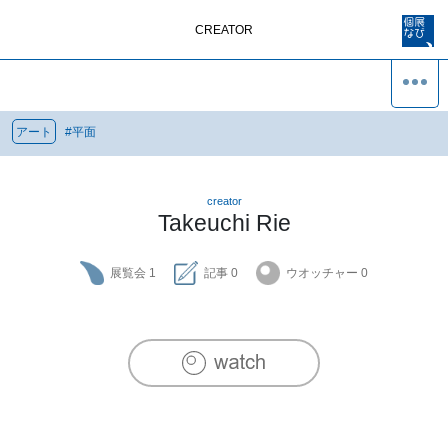
CREATOR
アート
#
平面
creator
Takeuchi Rie
展覧会
1
記事
0
ウオッチャー
0