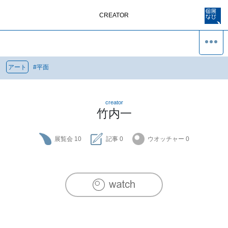
CREATOR
アート
#
平面
creator
竹内一
展覧会
10
記事
0
ウオッチャー
0