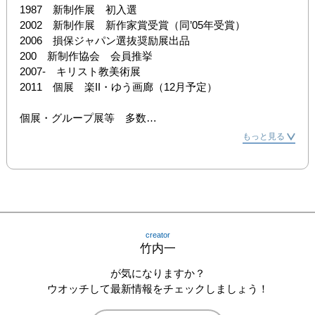
1987　新制作展　初入選

2002　新制作展　新作家賞受賞（同’05年受賞）

2006　損保ジャパン選抜奨励展出品

200　新制作協会　会員推挙

2007-　キリスト教美術展

2011　個展　楽II・ゆう画廊（12月予定）

個展・グループ展等　多数

日本美術家連盟／キリスト教美術協会会員
もっと見る
creator
竹内一
が気になりますか？
ウオッチして最新情報をチェックしましょう！