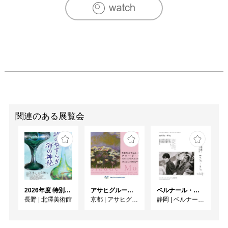
関連のある展覧会
2026年度 特別展「ガレとドーム、アール･ヌーヴォーのガラス 水辺のやすらぎ、海の神秘」
アサヒグループ大山崎山荘美術館 開館30周年記念展「没後100年 クロード・モネ」
ベルナール・ビュフェと写真 ーカメラがとらえたビュフェとその時代、そして21 世紀へ
長野
|
北澤美術館
京都
|
アサヒグループ大山崎山荘美術館
静岡
|
ベルナール・ビュフェ美術館