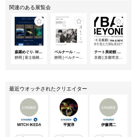
関連のある展覧会
森羅めぐり- Wandering in Shinra -
ベルナール・ビュフェと写真 ーカメラがとらえたビュフェとその時代、そして21 世紀へ
テート美術館 ― YBA & BEYOND 世界を変えた90s英国アート
静岡
|
富士箱根カントリークラブ
静岡
|
ベルナール・ビュフェ美術館
京都
|
京都市京セラ美術館
最近ウオッチされたクリエイター
creator
creator
creator
creator
creator
MITCH IKEDA
平賀淳
伊藤潤二