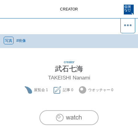
CREATOR
写真
#
映像
creator
武石七海
TAKEISHI Nanami
展覧会
1
記事
0
ウオッチャー
0