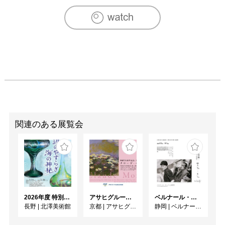
関連のある展覧会
2026年度 特別展「ガレとドーム、アール･ヌーヴォーのガラス 水辺のやすらぎ、海の神秘」
アサヒグループ大山崎山荘美術館 開館30周年記念展「没後100年 クロード・モネ」
ベルナール・ビュフェと写真 ーカメラがとらえたビュフェとその時代、そして21 世紀へ
長野
|
北澤美術館
京都
|
アサヒグループ大山崎山荘美術館
静岡
|
ベルナール・ビュフェ美術館