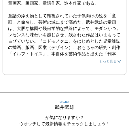
童画家、版画家、童話作家、造本作家である。

童話の添え物として軽視されていた子供向けの絵を「童
画」と命名し、芸術の域にまで高めた。武井武雄の童画
は、大胆な構図や幾何学的な描線によって、モダンかつナ
ンセンスな味わいを感じさせ、残された作品はいまもって
古びていない。『コドモノクニ』をはじめとした児童雑誌
の挿画、版画、図案（デザイン）、おもちゃの研究・創作
「イルフ・トイス」、本自体を芸術作品と捉えた「刊本作
品」、童画批評など多岐多彩な分野で作品を残した。

もっと見る
(出典元:wikipedia, 
https://ja.wikipedia.org/wiki/%E6%AD%A6%E4%BA%95%E
6%AD%A6%E9%9B%84)
creator
武井武雄
が気になりますか？
ウオッチして最新情報をチェックしましょう！