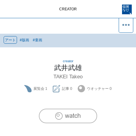
CREATOR
アート
#
版画
#
童画
creator
武井武雄
TAKEI Takeo
展覧会
1
記事
0
ウオッチャー
0