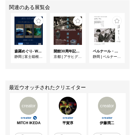
関連のある展覧会
森羅めぐり- Wandering in Shinra -
開館30周年記念 山本爲三郎・河井寬次郎没後60年記念 「共鳴 河井寬次郎 × 濱田庄司 ー山本爲三郎コレクションより」
ベルナール・ビュフェと写真 ーカメラがとらえたビュフェとその時代、そして21 世紀へ
静岡
|
富士箱根カントリークラブ
京都
|
アサヒグループ大山崎山荘美術館
静岡
|
ベルナール・ビュフェ美術館
最近ウオッチされたクリエイター
creator
creator
creator
creator
creator
MITCH IKEDA
平賀淳
伊藤潤二