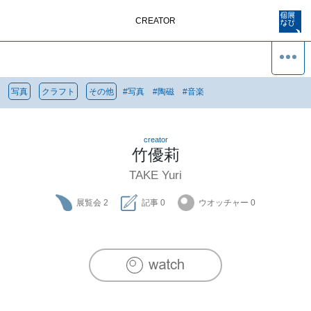
CREATOR
写真
クラフト
その他
#
写真
#
陶磁
#
音楽
creator
竹優莉
TAKE Yuri
展覧会
2
記事
0
ウオッチャー
0