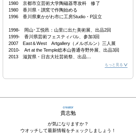
1980　京都市立芸術大学陶磁器専攻科　修了

1980　香川県・讃窯で作陶始める

1996　香川県東かがわ市に工房Studio・P設立

1998-　岡山･工悦邑：山里に出た美術展、出品2回

1999-　香川県芸術フェスティバル、参加3回

2007　East＆West　Artgallery（メルボルン）三人展

2010-　Art at the Temple総本山善通寺野外展、出品3回

2013　滋賀県・日吉大社芸術祭、出品

個展　　塩江美術館・石の民族資料館（高松市）他、各地
もっと見る
にて

入選　　新工芸展・日工会展・全関西美術展、他
creator
貴志勉
が気になりますか？
ウオッチして最新情報をチェックしましょう！