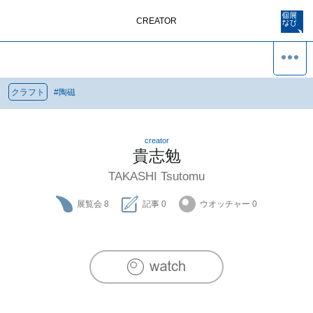
CREATOR
クラフト
#
陶磁
creator
貴志勉
TAKASHI Tsutomu
展覧会
8
記事
0
ウオッチャー
0