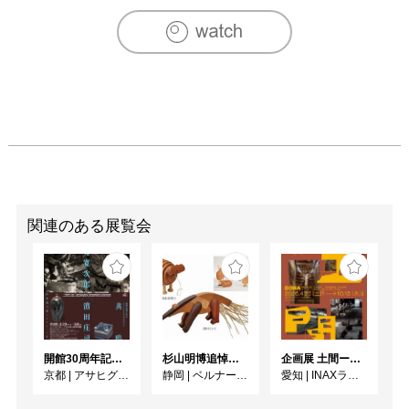
関連のある展覧会
開館30周年記念 山本爲三郎・河井寬次郎没後60年記念 「共鳴 河井寬次郎 × 濱田庄司 ー山本爲三郎コレクションより」
杉山明博追悼展 木とわたし―木工の妙技と美術教育
企画展 土間ーつくって、つかって、再発見ー
京都
|
アサヒグループ大山崎山荘美術館
静岡
|
ベルナール・ビュフェ美術館
愛知
|
INAXライブミュージアム