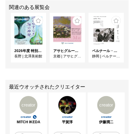
関連のある展覧会
2026年度 特別展「ガレとドーム、アール･ヌーヴォーのガラス 水辺のやすらぎ、海の神秘」
アサヒグループ大山崎山荘美術館 開館30周年記念展「没後100年 クロード・モネ」
ベルナール・ビュフェと写真 ーカメラがとらえたビュフェとその時代、そして21 世紀へ
長野
|
北澤美術館
京都
|
アサヒグループ大山崎山荘美術館
静岡
|
ベルナール・ビュフェ美術館
最近ウオッチされたクリエイター
creator
creator
creator
creator
creator
MITCH IKEDA
平賀淳
伊藤潤二