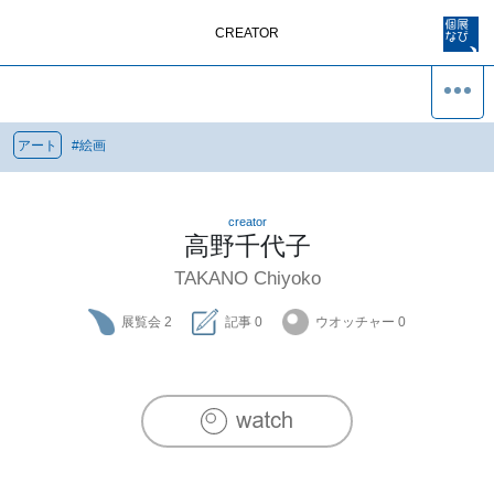
CREATOR
アート
#
絵画
creator
高野千代子
TAKANO Chiyoko
展覧会
2
記事
0
ウオッチャー
0