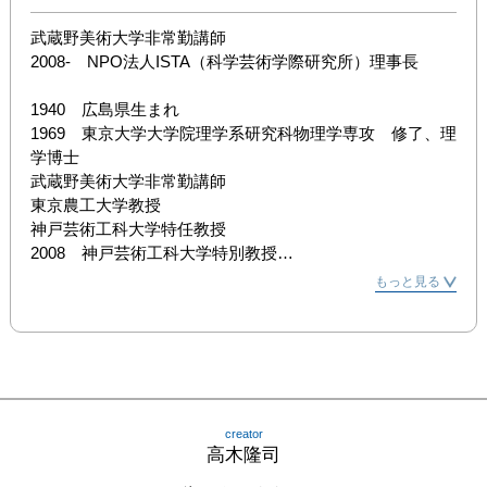
武蔵野美術大学非常勤講師

2008-　NPO法人ISTA（科学芸術学際研究所）理事長

1940　広島県生まれ

1969　東京大学大学院理学系研究科物理学専攻　修了、理
学博士

武蔵野美術大学非常勤講師

東京農工大学教授

神戸芸術工科大学特任教授

2008　神戸芸術工科大学特別教授

もっと見る
[所属学会]

形の科学会

形の文化会

日本応用数理学会

NPO法人・科学芸術研究所（ISTA）理事長

creator
[著作]

高木隆司
『物理学-新世紀を生きる人達のために』（海遊舎）
