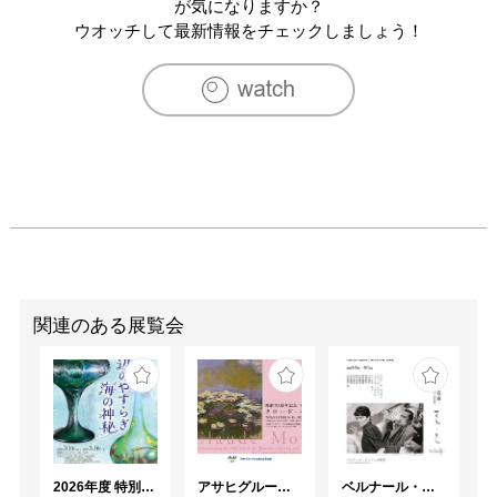
『現代のダ・ヴィンチ-サイエンスとアートの共生』（丸
が気になりますか？
善）

ウオッチして最新情報をチェックしましょう！
『理科系の論文作法』（丸善）

『かたちの事典』（監修・丸善）

『理科をアートしよう』（岩波ジュニア新書）

『「理科」「数学」が好きになる楽しい数理実験』（講談
社）

など
関連のある展覧会
2026年度 特別展「ガレとドーム、アール･ヌーヴォーのガラス 水辺のやすらぎ、海の神秘」
アサヒグループ大山崎山荘美術館 開館30周年記念展「没後100年 クロード・モネ」
ベルナール・ビュフェと写真 ーカメラがとらえたビュフェとその時代、そして21 世紀へ