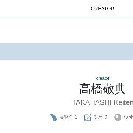
CREATOR
creator
高橋敬典
TAKAHASHI Keite
展覧会
1
記事
0
ウ