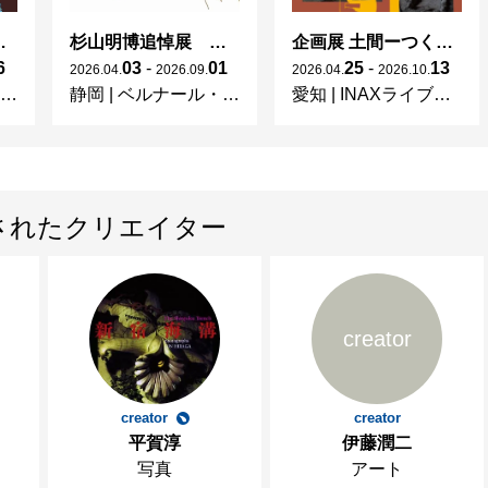
 × 濱田庄司 ー山本爲三郎コレクションより」
杉山明博追悼展 木とわたし―木工の妙技と美術教育
企画展 土間ーつくって、つかって、再発見ー
6
03
-
01
25
-
13
2026
.
04
.
2026
.
09
.
2026
.
04
.
2026
.
10
.
静岡
|
ベルナール・ビュフェ美術館
愛知
|
INAXライブミュージアム
されたクリエイター
creator
creator
creator
平賀淳
伊藤潤二
写真
アート