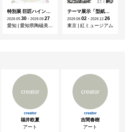
特別展 巨匠ハインツ・ヴェルナーの描いた物語（メルヘン） ー現代マイセンの磁器芸術ー
テーマ展示「型紙 KATAGAMI Collection」
30
-
27
02
-
26
2026
.
05
.
2026
.
09
.
2026
.
06
.
2026
.
12
.
20
愛知
|
愛知県陶磁美術館
東京
|
紅ミュージアム
宮
creator
creator
creator
creator
福井欧夏
吉間春樹
アート
アート