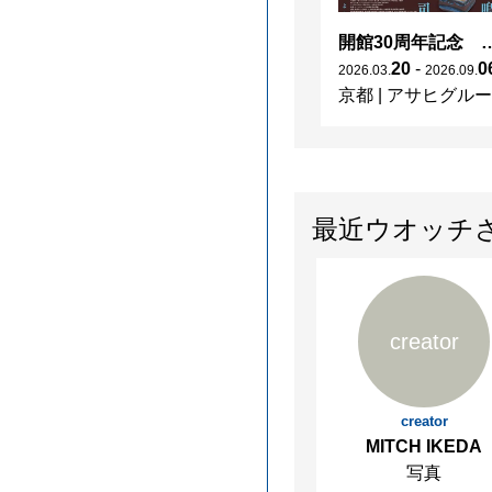
開館30周年記念 山本爲三郎・河井寬次郎没後60年記念 「共鳴 河井寬次郎
20
-
0
2026
.
03
.
2026
.
09
.
京都
|
アサヒグループ大山崎山荘美術館
最近ウオッチ
creator
creator
MITCH IKEDA
写真