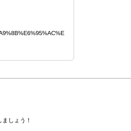
%E6%A9%8B%E6%95%AC%E
しましょう！