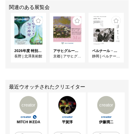
関連のある展覧会
2026年度 特別展「ガレとドーム、アール･ヌーヴォーのガラス 水辺のやすらぎ、海の神秘」
アサヒグループ大山崎山荘美術館 開館30周年記念展「没後100年 クロード・モネ」
ベルナール・ビュフェと写真 ーカメラがとらえたビュフェとその時代、そして21 世紀へ
長野
|
北澤美術館
京都
|
アサヒグループ大山崎山荘美術館
静岡
|
ベルナール・ビュフェ美術館
最近ウオッチされたクリエイター
creator
creator
creator
creator
creator
MITCH IKEDA
平賀淳
伊藤潤二