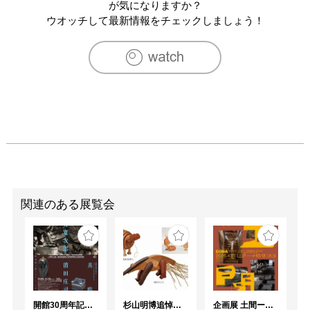
が気になりますか？
ウオッチして最新情報をチェックしましょう！
関連のある展覧会
開館30周年記念 山本爲三郎・河井寬次郎没後60年記念 「共鳴 河井寬次郎 × 濱田庄司 ー山本爲三郎コレクションより」
杉山明博追悼展 木とわたし―木工の妙技と美術教育
企画展 土間ーつくって、つかって、再発見ー