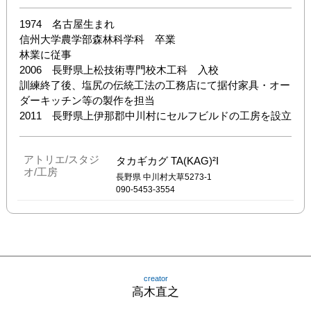
1974　名古屋生まれ

信州大学農学部森林科学科　卒業

林業に従事

2006　長野県上松技術専門校木工科　入校

訓練終了後、塩尻の伝統工法の工務店にて据付家具・オー
ダーキッチン等の製作を担当

2011　長野県上伊那郡中川村にセルフビルドの工房を設立
アトリエ/スタジ
タカギカグ TA(KAG)²I
オ/工房
長野県
中川村大草5273-1
090-5453-3554
creator
高木直之