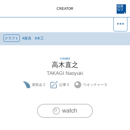
CREATOR
クラフト
#
家具
#
木工
creator
高木直之
TAKAGI Naoyuki
展覧会
2
記事
0
ウオッチャー
0