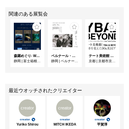
関連のある展覧会
森羅めぐり- Wandering in Shinra -
ベルナール・ビュフェと写真 ーカメラがとらえたビュフェとその時代、そして21 世紀へ
テート美術館 ― YBA & BEYOND 世界を変えた90s英国アート
静岡
|
富士箱根カントリークラブ
静岡
|
ベルナール・ビュフェ美術館
京都
|
京都市京セラ美術館
最近ウオッチされたクリエイター
creator
creator
creator
creator
creator
Yuriko Shirou
MITCH IKEDA
平賀淳