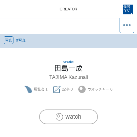
CREATOR
写真
#
写真
creator
田島一成
TAJIMA Kazunali
展覧会
1
記事
0
ウオッチャー
0