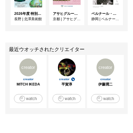
　　　　　ART & PHOTO EXHIBITION (新宿眼科画廊)

　　　　　T&G NEXT DOOR #10 (T&G ARTS ギャラリ
2026年度 特別展「ガレとドーム、アール･ヌーヴォーのガラス 水辺のやすらぎ、海の神秘」
アサヒグループ大山崎山荘美術館 開館30周年記念展「没後100年 クロード・モネ」
ベルナール・ビュフェと写真 ーカメラがとらえたビュフェとその時代、そして21 世紀へ
ー)

長野
|
北澤美術館
京都
|
アサヒグループ大山崎山荘美術館
静岡
|
ベルナール・ビュフェ美術館
　　　　　タグボート オータムアワード (東京交通会館)

2010　GEISAI#14 (東京ビックサイト)

　　　　　ART & PHOTO EXHIBITION (新宿眼科画廊)

　　　　　グループ・ケルン・ジャパン展　ケルン-フラ
ンクフルト、ドイツ

最近ウオッチされたクリエイター
　　　　　第2回Gallery－DENグループ展（ギャラリー
DEN）ベルリン、ドイツ

creator
creator
2011　Permanent Exhibition (Blumeninselギャラリー)バー
ゼル、スイス

creator
creator
creator
　　　　　Baslre Kunst Tage ArtFair （Halle33）バーセ
MITCH IKEDA
平賀淳
伊藤潤二
ル、スイス

　　　　　Art-ZEN (Blumeninselギャラリー)バーゼル、ス
イス

　　　　　YOUNG ARTIST JAPAN Vol,4（ラフォーレミ
ュージアム六本木）

　　　　　Art Now Fair Miami (Catalina Hotel)マイアミビ
ーチ、フロリダ

2012　ART POINT SelectionⅡ(ART POINT GALLERY)
