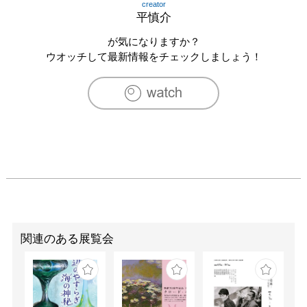
creator
2005　GEISAI#8 （東京ビックサイト）

平慎介
　　　　　第31回AJAC展（東京都美術館）

2006　GEISAI#10（東京ビックサイト）

が気になりますか？
　　　　　第32回AJAC展（東京都美術館）

ウオッチして最新情報をチェックしましょう！
2007　andZONEギャラリーグループ展（andZONE ギャ
ラリー）

　　　　　第8回SICF （スパイラルホール）

　　　　　デザインフェスタvol.25 （東京ビックサイト）

2008　GEISAI#11 （東京ビックサイト）

　　　　　第1回タグボートアワード (クレアーレ青山)

　　　　　vol.5 U-35・500人の小作品公募展 (横浜赤レン
ガ倉庫)

2009　タグボート スプリングアワード（クレアーレ青
山）

　　　　　YOUNG ARTIST JAPAN Vol,1（デジタルハリ
ウッド大学）

関連のある展覧会
　　　　　第10回SICF （スパイラルホール）

　　　　　タグボート サマーアワード (Art Complex 
Center of Tokyo)

　　　　　ACT ART COM (Art Complex Center of Tokyo)
