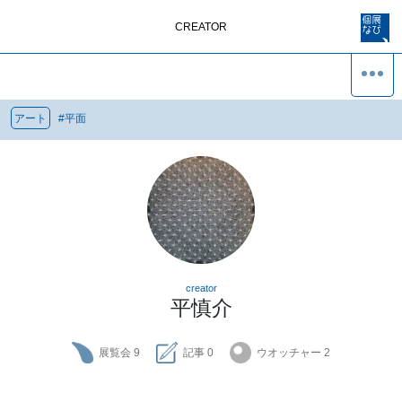
CREATOR
アート
#
平面
creator
平慎介
展覧会
9
記事
0
ウオッチャー
2