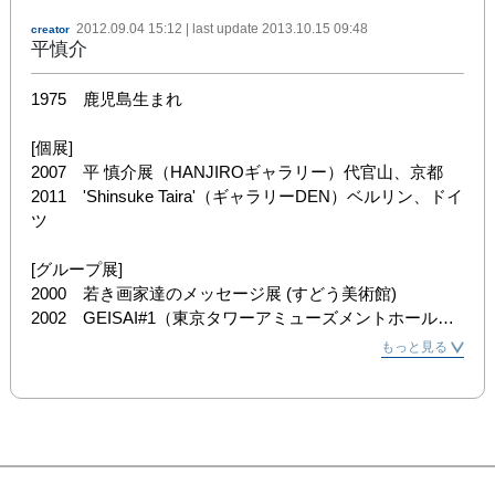
2012.09.04 15:12
| last update
2013.10.15 09:48
creator
平慎介
1975　鹿児島生まれ

[個展]

2007　平 慎介展（HANJIROギャラリー）代官山、京都

2011　'Shinsuke Taira'（ギャラリーDEN）ベルリン、ドイ
ツ

[グループ展]

2000　若き画家達のメッセージ展 (すどう美術館)

2002　GEISAI#1（東京タワーアミューズメントホール）

　　　　　GEISAI#2（東京ビックサイト）

もっと見る
2003　トーキョーワンダーサイト0号展（トーキョーワン
ダーサイト本郷）

　　　　　第29回AJAC展　新人賞（東京都美術館）

　　　　　GEISAIミュージアム（六本木ヒルズ森タワー
24Ｆ）

2004　第30回AJAC展　AJAC賞（東京都美術館）
