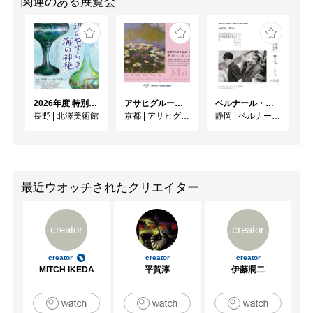
関連のある展覧会
2026年度 特別展「ガレとドーム、アール･ヌーヴォーのガラス 水辺のやすらぎ、海の神秘」
アサヒグループ大山崎山荘美術館 開館30周年記念展「没後100年 クロード・モネ」
ベルナール・ビュフェと写真 ーカメラがとらえたビュフェとその時代、そして21 世紀へ
長野
|
北澤美術館
京都
|
アサヒグループ大山崎山荘美術館
静岡
|
ベルナール・ビュフェ美術館
最近ウオッチされたクリエイター
creator
creator
creator
creator
creator
MITCH IKEDA
平賀淳
伊藤潤二