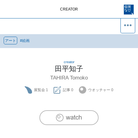
CREATOR
アート
#
絵画
creator
田平知子
TAHIRA Tomoko
展覧会
1
記事
0
ウオッチャー
0