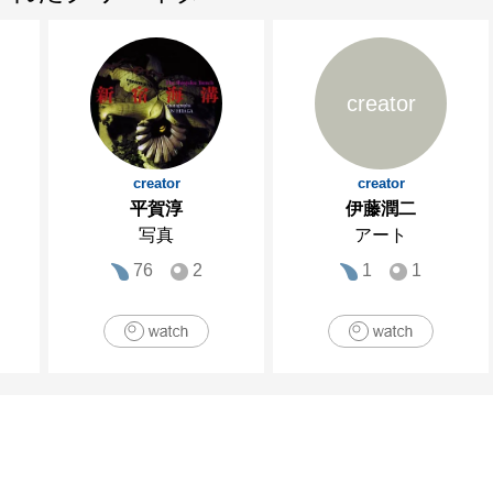
creator
creator
creator
平賀淳
伊藤潤二
写真
アート
76
2
1
1