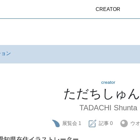
CREATOR
ション
creator
ただちしゅ
TADACHI Shunta
展覧会
1
記事
0
ウ
愛知県在住イラストレーター
