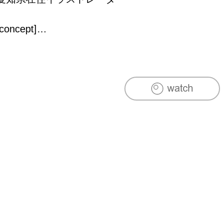
[concept]

繊細な線を利用して、鮮やかに 日常を彩る。