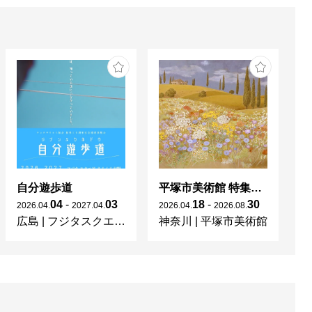
自分遊歩道
平塚市美術館 特集展 花の表現、その多様性／特別展示 新収蔵品展
04
-
03
18
-
30
2026
.
04
.
2027
.
04
.
2026
.
04
.
2026
.
08
.
20
広島
|
フジタスクエアまるくる大野
神奈川
|
平塚市美術館
京