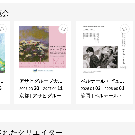
覧会
ガレとドーム、アール･ヌーヴォーのガラス 水辺のやすらぎ、海の神秘」
アサヒグループ大山崎山荘美術館 開館30周年記念展「没後100年 クロード・モネ」
ベルナール・ビュフェと写真 ーカメラがとらえたビュフェとその時代、そして21 世紀へ
6
20
-
11
03
-
01
2026
.
03
.
2027
.
04
.
2026
.
04
.
2026
.
09
.
京都
|
アサヒグループ大山崎山荘美術館
静岡
|
ベルナール・ビュフェ美術館
されたクリエイター