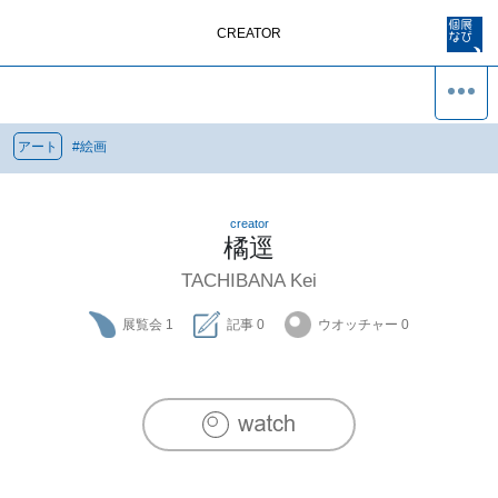
CREATOR
アート
#
絵画
creator
橘逕
TACHIBANA Kei
展覧会
1
記事
0
ウオッチャー
0