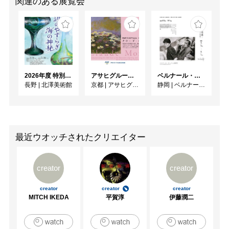
関連のある展覧会
2026年度 特別展「ガレとドーム、アール･ヌーヴォーのガラス 水辺のやすらぎ、海の神秘」
アサヒグループ大山崎山荘美術館 開館30周年記念展「没後100年 クロード・モネ」
ベルナール・ビュフェと写真 ーカメラがとらえたビュフェとその時代、そして21 世紀へ
長野
|
北澤美術館
京都
|
アサヒグループ大山崎山荘美術館
静岡
|
ベルナール・ビュフェ美術館
最近ウオッチされたクリエイター
creator
creator
creator
creator
creator
MITCH IKEDA
平賀淳
伊藤潤二