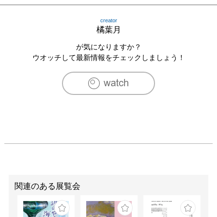
2021　二人展「画室のパノラマ」(自主企画・ノランナラ
ン・京都)

creator
2021　「yy_25 vol.2」(ygion・京都)

橘葉月
2023　「東九条芸術祭」(東九条実行委員会主催・京都)

2024　「京都市立芸術大学作品展2023」(京都市立芸術大
が気になりますか？
学)

ウオッチして最新情報をチェックしましょう！
2024　二人展「バケツを持っている時間」（HAPS 
HOUSE・京都）
関連のある展覧会