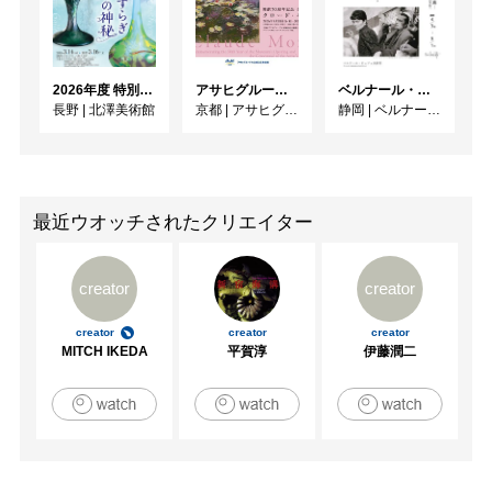
2026年度 特別展「ガレとドーム、アール･ヌーヴォーのガラス 水辺のやすらぎ、海の神秘」
アサヒグループ大山崎山荘美術館 開館30周年記念展「没後100年 クロード・モネ」
ベルナール・ビュフェと写真 ーカメラがとらえたビュフェとその時代、そして21 世紀へ
長野
|
北澤美術館
京都
|
アサヒグループ大山崎山荘美術館
静岡
|
ベルナール・ビュフェ美術館
最近ウオッチされたクリエイター
creator
creator
creator
creator
creator
MITCH IKEDA
平賀淳
伊藤潤二