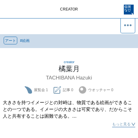
CREATOR
アート
#
絵画
creator
橘葉月
TACHIBANA Hazuki
展覧会
1
記事
0
ウオッチャー
0
大きさを持つイメージとの対峙は、物質である絵画ができるこ
との一つである。イメージの大きさは可変であり、だからこそ
人と共有することは困難である。

見ているものをそのまま共有する方法の一つとして、実寸大の
もっと見る
鏡像を絵に描いている。実寸大は作り手の視点からの大きさの
主観を最小限にし、視点と物との対峙の場の再現をする。