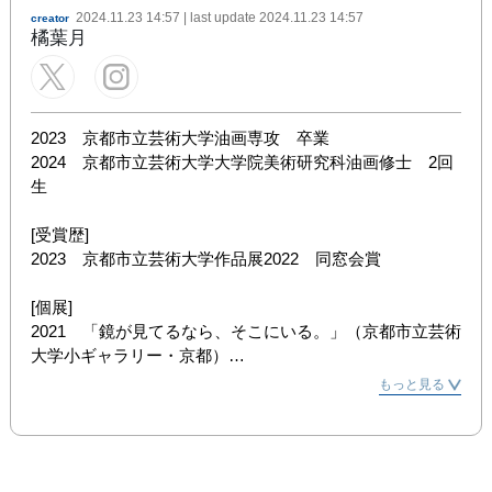
2024.11.23 14:57
| last update
2024.11.23 14:57
creator
橘葉月
2023　京都市立芸術大学油画専攻　卒業

2024　京都市立芸術大学大学院美術研究科油画修士　2回
生

[受賞歴]

2023　京都市立芸術大学作品展2022　同窓会賞

[個展]

2021　「鏡が見てるなら、そこにいる。」（京都市立芸術
大学小ギャラリー・京都）

2021　「鏡が見てるから、ここにいる。」（alternative 
もっと見る
space yuge・京都）

2023　「熱視線」（芝田町画廊・大阪）

[グループ展]
