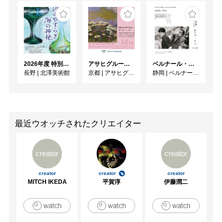
2026年度 特別展「ガレとドーム、アール･ヌーヴォーのガラス 水辺のやすらぎ、海の神秘」
アサヒグループ大山崎山荘美術館 開館30周年記念展「没後100年 クロード・モネ」
ベルナール・ビュフェと写真 ーカメラがとらえたビュフェとその時代、そして21 世紀へ
長野
|
北澤美術館
京都
|
アサヒグループ大山崎山荘美術館
静岡
|
ベルナール・ビュフェ美術館
最近ウオッチされたクリエイター
creator
creator
creator
creator
creator
MITCH IKEDA
平賀淳
伊藤潤二