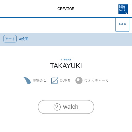
CREATOR
アート
#
絵画
creator
TAKAYUKI
展覧会
1
記事
0
ウオッチャー
0