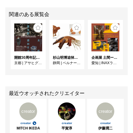
関連のある展覧会
開館30周年記念 山本爲三郎・河井寬次郎没後60年記念 「共鳴 河井寬次郎 × 濱田庄司 ー山本爲三郎コレクションより」
杉山明博追悼展 木とわたし―木工の妙技と美術教育
企画展 土間ーつくって、つかって、再発見ー
京都
|
アサヒグループ大山崎山荘美術館
静岡
|
ベルナール・ビュフェ美術館
愛知
|
INAXライブミュージアム
最近ウオッチされたクリエイター
creator
creator
creator
creator
creator
MITCH IKEDA
平賀淳
伊藤潤二