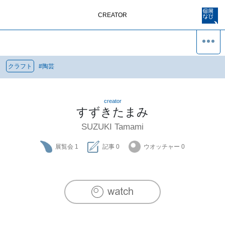
CREATOR
クラフト
#
陶芸
creator
すずきたまみ
SUZUKI Tamami
展覧会
1
記事
0
ウオッチャー
0