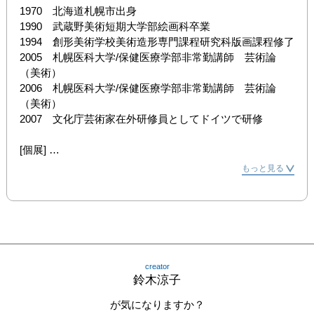
1970　北海道札幌市出身

1990　武蔵野美術短期大学部絵画科卒業

1994　創形美術学校美術造形専門課程研究科版画課程修了

2005　札幌医科大学/保健医療学部非常勤講師　芸術論
（美術）

2006　札幌医科大学/保健医療学部非常勤講師　芸術論
（美術）

2007　文化庁芸術家在外研修員としてドイツで研修

[個展] 

1995　アートスペース201（札幌）

もっと見る
1996　きりやま画廊（東京）

　　　　アートスペース201（札幌）

1998　コンチネンタルギャラリー（札幌）

1999　コンチネンタルギャラリー（札幌）

2001　コンチネンタルギャラリー（札幌）

2002　大同ギャラリー（札幌）

creator
2004　「Mama Doll -home light-」ツァイトフォトサロン
鈴木涼子
（東京）

2005　「childhood－」CAIギャラリー（札幌）

が気になりますか？