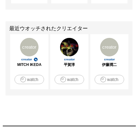
　　　　「Japanische Identitat」Ausstellnug staum 
Taubenstrasse13(ハンブルグ)

　　　　「ハンブルグであった事」CAIギャラリー（札
幌）

最近ウオッチされたクリエイター
2000　「VOCA展」上野の森美術館（東京）

　　　　「アメリカンセンター再開記念美術展」札幌米国
creator
creator
総領事館

　　　　「ニセコ尻別川美術展」有島アートギャラリー

creator
creator
creator
2001　「手探りのキッス　日本の現代写真」東京都写真美
MITCH IKEDA
平賀淳
伊藤潤二
術館

　　　　「満室」HINTERCONTI(ハンブルグ)

　　　　「ニセコ尻別川美術展」有島アートギャラリー

2002　「A Bright future」CAIギャラリー（札幌）

　　　　「札幌の美術2002 20人の試み展」市民ギャラリ
ー

　　　　「4人展－市川美幸.鈴木涼子.張大力.洪石展」ツ
ァイトフォトサロン（東京）

　　　　「夕張 リレーション」夕張市美術館(夕張)

　　　　「手探りのキッス　日本の現代写真」丸亀市猪熊
弦一郎現代美術館
