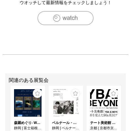
　　　　「N,E,blood21」リアス、アーク美術館（宮城
ウオッチして最新情報をチェックしましょう！
県）

2006　「北の創造者たち展－虚実皮膜・・その後」札幌芸
術の森美術館講堂(札幌)

2007　「SEIFUKU/uniform-ANIKORA」 ツァイトフォトサ
ロン（東京）

2008　「ANIKORA-Seifuku/RYOKO SUZUKI」 Corkin 
Gallery （トロント）

2009　「ANIKORA-Kawaii」 ツァイトフォトサロン（東
京）

　　　　「ANIKORA-Kawaii」K ギャラリー（東京）

　　　　「ANIKORA」 Andrew James Art(上海)

関連のある展覧会
[グループ展]

1998　「アジアプリントアドベンチャー」北海道立近代美
術館（札幌)

　　　　「18th MINI 
PRINTINTERNATIONALCADAQUES」（スペイン）

1999　「ニセコ尻別川美術展」有島アートギャラリー

森羅めぐり- Wandering in Shinra -
ベルナール・ビュフェと写真 ーカメラがとらえたビュフェとその時代、そして21 世紀へ
テート美術館 ― YBA & BEYOND 世界を変えた90s英国アート
　　　　「Kunst im handgepack」Fundbureau（ハンブル
静岡
|
富士箱根カントリークラブ
静岡
|
ベルナール・ビュフェ美術館
京都
|
京都市京セラ美術館
グ）
