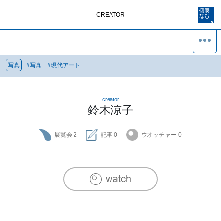
CREATOR
写真
#
写真
#
現代アート
creator
鈴木涼子
展覧会
2
記事
0
ウオッチャー
0