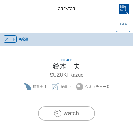
CREATOR
アート
#
絵画
creator
鈴木一夫
SUZUKI Kazuo
展覧会
4
記事
0
ウオッチャー
0