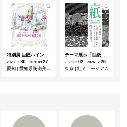
に出品
特別展 巨匠ハインツ・ヴェルナーの描いた物語（メルヘン） ー現代マイセンの磁器芸術ー
テーマ展示「型紙 KATAGAMI Collection」
30
-
27
02
-
26
2026
.
05
.
2026
.
09
.
2026
.
06
.
2026
.
12
.
20
愛知
|
愛知県陶磁美術館
東京
|
紅ミュージアム
宮