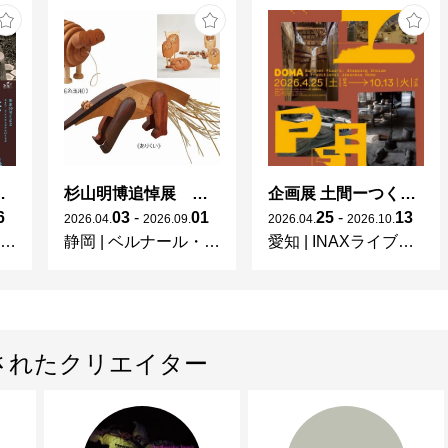
茨城県陶芸美術館「KASAMA　ルーツと展開」
 × 濱田庄司 ー山本爲三郎コレクションより」
杉山明博追悼展 木とわたし―木工の妙技と美術教育
企画展 土間ーつくって、つかって、再発見ー
6
03
-
01
25
-
13
2026
.
04
.
2026
.
09
.
2026
.
04
.
2026
.
10
.
静岡
|
ベルナール・ビュフェ美術館
愛知
|
INAXライブミュージアム
されたクリエイター