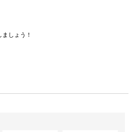
）

展

しましょう！


ピ」公開

る」に出品

出品



法」を説明

に出品
