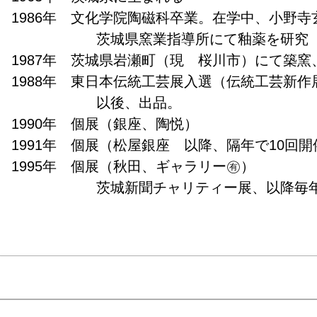
1986年　文化学院陶磁科卒業。在学中、小野寺玄
　　　　　　茨城県窯業指導所にて釉薬を研究

1987年　茨城県岩瀬町（現　桜川市）にて築窯、
1988年　東日本伝統工芸展入選（伝統工芸新作展）
　　　　　　以後、出品。

1990年　個展（銀座、陶悦）

1991年　個展（松屋銀座　以降、隔年で10回開催
1995年　個展（秋田、ギャラリー㊒）

　　　　　　茨城新聞チャリティー展、以降毎年出
1996年　朝日新聞チャリティー展（東京、大阪）
1997年　日清食品現代陶芸めん鉢大賞展入選

2000年　京都新聞チャリティー展、以降毎年出品
　　　　　　個展（福島、ギャラリー創芸工房　以
2001年　朝日現代クラフト展入選。以降、3回入選
2002年　盆栽鉢展（高木盆栽美術館）入選。以降、