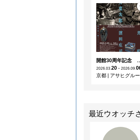
開館30周年記念 山本爲三郎・河井寬次郎没後60年記念 「共鳴 河井寬次郎
20
-
0
2026
.
03
.
2026
.
09
.
京都
|
アサヒグループ大山崎山荘美術館
最近ウオッチ