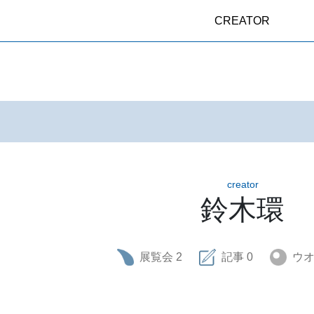
CREATOR
creator
鈴木環
展覧会
2
記事
0
ウ