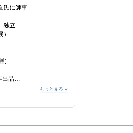
氏に師事

独立



）

品

、以降毎年出品

もっと見る


降5回開催）



2回入選
