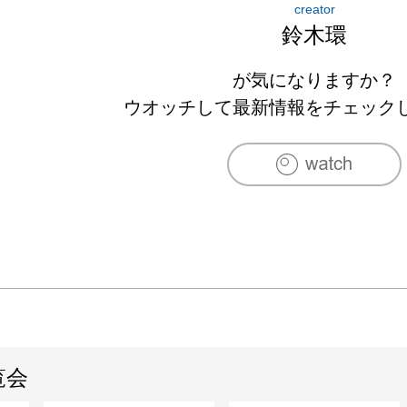
creator
　　　　　　個展（鎌倉、カマクラコーゲイ）

鈴木環
　　　　　　個展（水戸、金澤美術　以降2回開催
2003年　益子開窯150年事業　栗原はるみが選ぶ器
が気になりますか？
　　　　　　優秀賞

ウオッチして最新情報をチェック
2004年　茨城県陶芸美術館「うつわの美Ⅰ」に出品
　　　　　　雑誌「陶遊56号」にて「粉引のレシ
2005年　茨城県陶芸美術館「陶のなかに景色を見
　　　　　　茨城県陶芸美術館「カサマソダチ」に
　　　　　　個展（東京、備前焼ギャラリー青山）
　　　　　　個展（三島、ギャラリー阿吽）

2006年　雑誌「つくる陶磁郎35号」にて「粉引技
　　　　　　茨城県陶芸美術館「線をもつ器たち」
2008年　個展（池袋三越）

覧会
2009年　個展（岡山天満屋本店）

2010年　第50回東日本伝統工芸展に出品
