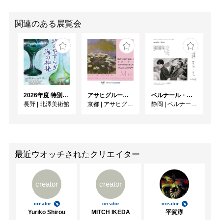
関連のある展覧会
2026年度 特別展「ガレとドーム、アール･ヌーヴォーのガラス 水辺のやすらぎ、海の神秘」
アサヒグループ大山崎山荘美術館 開館30周年記念展「没後100年 クロード・モネ」
ベルナール・ビュフェと写真 ーカメラがとらえたビュフェとその時代、そして21 世紀へ
長野
|
北澤美術館
京都
|
アサヒグループ大山崎山荘美術館
静岡
|
ベルナール・ビュフェ美術館
最近ウオッチされたクリエイター
creator
creator
creator
creator
creator
Yuriko Shirou
MITCH IKEDA
平賀淳