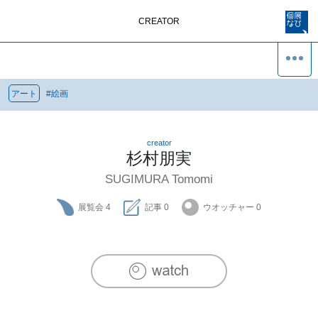
CREATOR
アート
#
絵画
creator
杉村朋実
SUGIMURA Tomomi
展覧会
4
記事
0
ウオッチャー
0