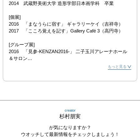
2014　武蔵野美術大学 造形学部日本画学科　卒業

[個展]

2016　「まなうらに宿す」 ギャラリーケイ（吉祥寺）

2017　「こころ覚えを記す」Gallery Café 3（高円寺）

[グループ展]

2016　「見参-KENZAN2016-」 二子玉川アレーナホール
＆サロン

2016　「Derby展」 ギャラリーkingyo

もっと見る
2016　「一期一会」杏林大学医学部付属病院

2017　「見参-KENZAN2017-」 二子玉川アレーナホール
＆サロン

2017　「一期一会」杏林大学医学部付属病院

2017　「草原展」 ギャラリーkingyo

2017　「第43回 春季創画展」 T-ART GALLERY・
creator
TERRATORIA
杉村朋実
が気になりますか？
ウオッチして最新情報をチェックしましょう！