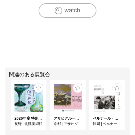
関連のある展覧会
2026年度 特別展「ガレとドーム、アール･ヌーヴォーのガラス 水辺のやすらぎ、海の神秘」
アサヒグループ大山崎山荘美術館 開館30周年記念展「没後100年 クロード・モネ」
ベルナール・ビュフェと写真 ーカメラがとらえたビュフェとその時代、そして21 世紀へ
長野
|
北澤美術館
京都
|
アサヒグループ大山崎山荘美術館
静岡
|
ベルナール・ビュフェ美術館