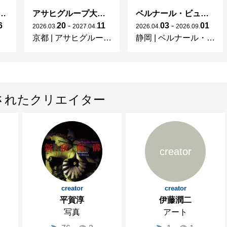
ガレとドーム、アール･ヌーヴォーのガラス 水辺のやすらぎ、海の神秘」
アサヒグループ大山崎山荘美術館 開館30周年記念展「没後100年 クロード・モネ」
ベルナール・ビュフェと写真 ーカメラがとらえたビュフェとその時代、そして21 世紀へ
6
20
-
11
03
-
01
2026
.
03
.
2027
.
04
.
2026
.
04
.
2026
.
09
.
京都
|
アサヒグループ大山崎山荘美術館
静岡
|
ベルナール・ビュフェ美術館
されたクリエイター
creator
creator
creator
平賀淳
伊藤潤二
写真
アート