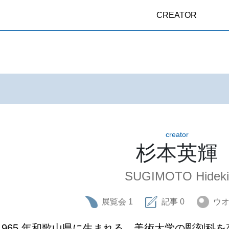
CREATOR
creator
杉本英輝
SUGIMOTO Hideki
展覧会
1
記事
0
ウ
1965 年和歌山県に生まれる。美術大学の彫刻科