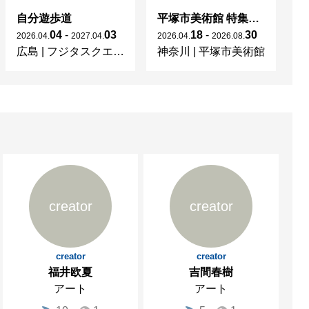
自分遊歩道
平塚市美術館 特集展 花の表現、その多様性／特別展示 新収蔵品展
04
-
03
18
-
30
2026
.
04
.
2027
.
04
.
2026
.
04
.
2026
.
08
.
20
広島
|
フジタスクエアまるくる大野
神奈川
|
平塚市美術館
京
creator
creator
creator
creator
福井欧夏
吉間春樹
アート
アート