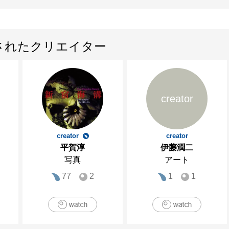
されたクリエイター
creator
creator
creator
平賀淳
伊藤潤二
写真
アート
77
2
1
1