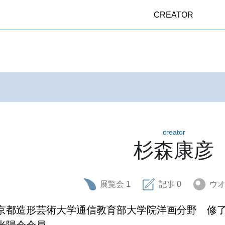
CREATOR
creator
杉森康彦
展覧会
1
記事
0
ウ
京都造形芸術大学通信教育部大学院洋画分野　修了
光陽会会員