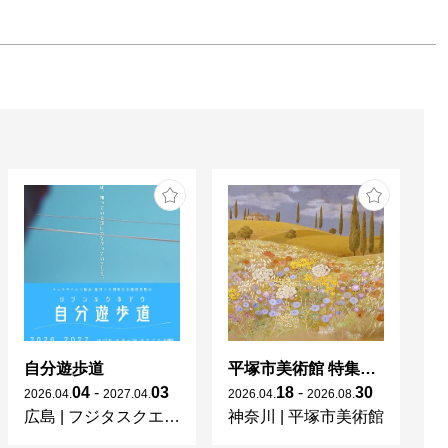
自分遊歩道
平塚市美術館 特集展 花の表現、その多様性／特別展示 新収蔵品展
04
-
03
18
-
30
2026
.
04
.
2027
.
04
.
2026
.
04
.
2026
.
08
.
20
広島
|
フジタスクエアまるくる大野
神奈川
|
平塚市美術館
京