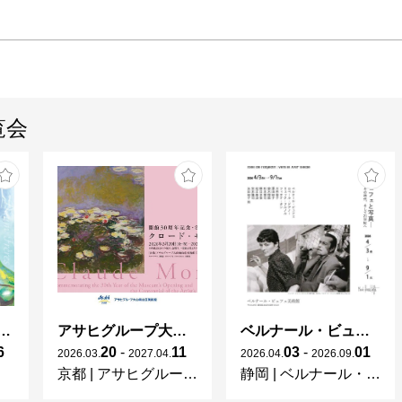
覧会
ガレとドーム、アール･ヌーヴォーのガラス 水辺のやすらぎ、海の神秘」
アサヒグループ大山崎山荘美術館 開館30周年記念展「没後100年 クロード・モネ」
ベルナール・ビュフェと写真 ーカメラがとらえたビュフェとその時代、そして21 世紀へ
6
20
-
11
03
-
01
2026
.
03
.
2027
.
04
.
2026
.
04
.
2026
.
09
.
京都
|
アサヒグループ大山崎山荘美術館
静岡
|
ベルナール・ビュフェ美術館