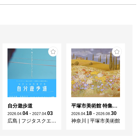
自分遊歩道
平塚市美術館 特集展 花の表現、その多様性／特別展示 新収蔵品展
04
-
03
18
-
30
2026
.
04
.
2027
.
04
.
2026
.
04
.
2026
.
08
.
20
広島
|
フジタスクエアまるくる大野
神奈川
|
平塚市美術館
京