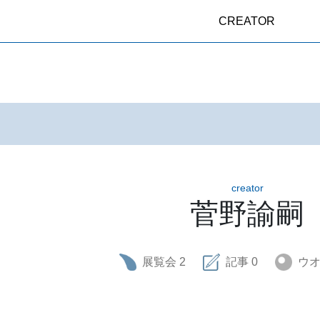
CREATOR
creator
菅野諭嗣
展覧会
2
記事
0
ウ