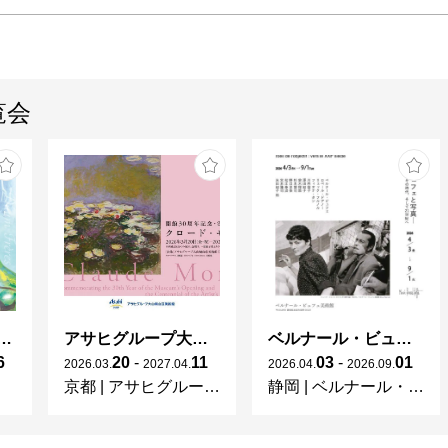
覧会
ガレとドーム、アール･ヌーヴォーのガラス 水辺のやすらぎ、海の神秘」
アサヒグループ大山崎山荘美術館 開館30周年記念展「没後100年 クロード・モネ」
ベルナール・ビュフェと写真 ーカメラがとらえたビュフェとその時代、そして21 世紀へ
6
20
-
11
03
-
01
2026
.
03
.
2027
.
04
.
2026
.
04
.
2026
.
09
.
京都
|
アサヒグループ大山崎山荘美術館
静岡
|
ベルナール・ビュフェ美術館