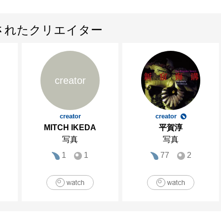
されたクリエイター
creator
creator
creator
MITCH IKEDA
平賀淳
写真
写真
1
1
77
2