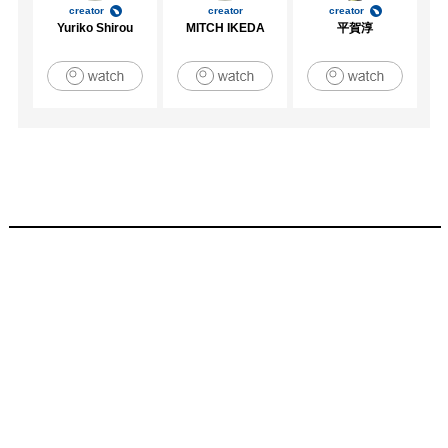
creator
creator
creator
Yuriko Shirou
MITCH IKEDA
平賀淳