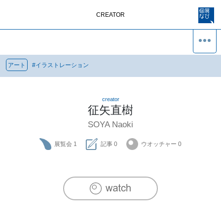
CREATOR
アート
#
イラストレーション
creator
征矢直樹
SOYA Naoki
展覧会
1
記事
0
ウオッチャー
0