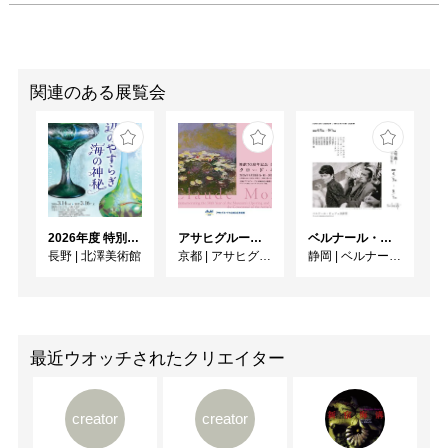
関連のある展覧会
2026年度 特別展「ガレとドーム、アール･ヌーヴォーのガラス 水辺のやすらぎ、海の神秘」
アサヒグループ大山崎山荘美術館 開館30周年記念展「没後100年 クロード・モネ」
ベルナール・ビュフェと写真 ーカメラがとらえたビュフェとその時代、そして21 世紀へ
長野
|
北澤美術館
京都
|
アサヒグループ大山崎山荘美術館
静岡
|
ベルナール・ビュフェ美術館
最近ウオッチされたクリエイター
creator
creator