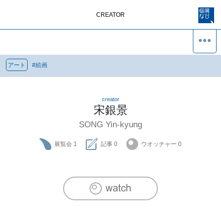
CREATOR
アート
#
絵画
creator
宋銀景
SONG Yin-kyung
展覧会
1
記事
0
ウオッチャー
0