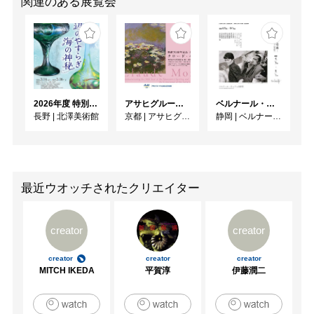
関連のある展覧会
2026年度 特別展「ガレとドーム、アール･ヌーヴォーのガラス 水辺のやすらぎ、海の神秘」
アサヒグループ大山崎山荘美術館 開館30周年記念展「没後100年 クロード・モネ」
ベルナール・ビュフェと写真 ーカメラがとらえたビュフェとその時代、そして21 世紀へ
長野
|
北澤美術館
京都
|
アサヒグループ大山崎山荘美術館
静岡
|
ベルナール・ビュフェ美術館
最近ウオッチされたクリエイター
creator
creator
creator
creator
creator
MITCH IKEDA
平賀淳
伊藤潤二