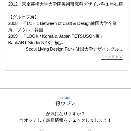
2012　東京芸術大学大学院美術研究科デザイン科１年在籍

【グループ展】

2008　「1/1＝1 Between of Craft & Design健国大学卒業
展」ソウル、韓国

2009　「LOOK / Korea & Japan TETSUSON展」
BankART Studio NYK、横浜

　　　「Seoul Living Design Fair / 健国大学デザイングル
ープ展」KOEX, ソウル

もっと見る
　　　「Korea Design Week / Future Designer」旧ソウル
駅、ソウル

　　　「LOVE / Korea & Japan ETTEDA展」Zero One 
Design Center、ソウル

2010　「Share / Korea & Japan TETSUSON展」BankART 
Studio NYK、横浜

creator
2012　「第一回チャレンジ・アート・イン・ジャパン
孫ウジン
2012」韓国文化院ギャラリーMI、東京
が気になりますか？
ウオッチして最新情報をチェックしましょう！