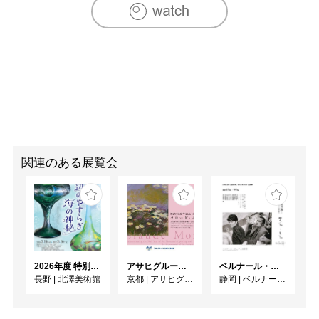
関連のある展覧会
2026年度 特別展「ガレとドーム、アール･ヌーヴォーのガラス 水辺のやすらぎ、海の神秘」
アサヒグループ大山崎山荘美術館 開館30周年記念展「没後100年 クロード・モネ」
ベルナール・ビュフェと写真 ーカメラがとらえたビュフェとその時代、そして21 世紀へ
長野
|
北澤美術館
京都
|
アサヒグループ大山崎山荘美術館
静岡
|
ベルナール・ビュフェ美術館