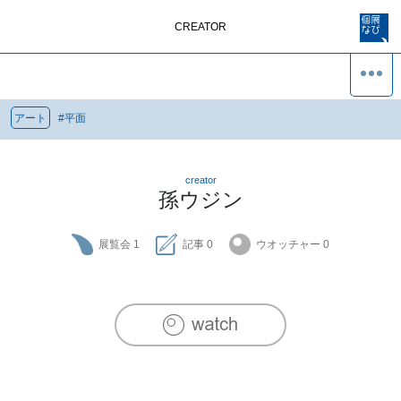
CREATOR
アート
#
平面
creator
孫ウジン
展覧会
1
記事
0
ウオッチャー
0