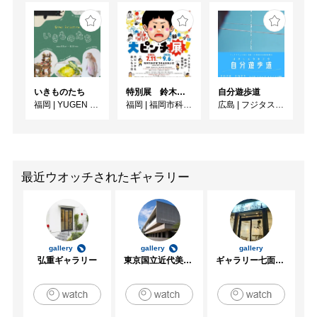
いきものたち
特別展 鈴木のりたけ「大ピンチ展！」
自分遊歩道
福岡
|
YUGEN Gallery FUKUOKA
福岡
|
福岡市科学館3階企画展示室
広島
|
フジタスクエアまるくる大野
最近ウオッチされたギャラリー
gallery
gallery
gallery
弘重ギャラリー
東京国立近代美術館
ギャラリー七面坂途中