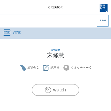
CREATOR
写真
#
写真
creator
宋修慧
展覧会
1
記事
0
ウオッチャー
0