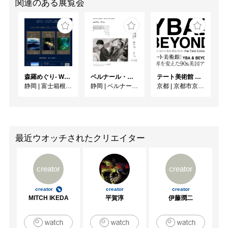
関連のある展覧会
森羅めぐり- Wandering in Shinra -
ベルナール・ビュフェと写真 ーカメラがとらえたビュフェとその時代、そして21 世紀へ
テート美術館 ― YBA & BEYOND 世界を変えた90s英国アート
静岡
|
富士箱根カントリークラブ
静岡
|
ベルナール・ビュフェ美術館
京都
|
京都市京セラ美術館
最近ウオッチされたクリエイター
creator
creator
creator
creator
creator
MITCH IKEDA
平賀淳
伊藤潤二