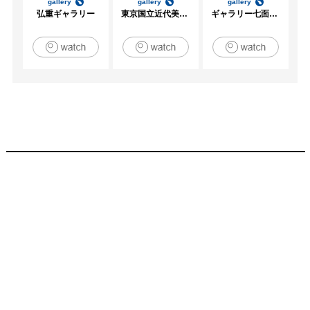
gallery
gallery
gallery
弘重ギャラリー
東京国立近代美術館
ギャラリー七面坂途中