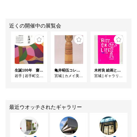
近くの開催中の展覧会
生誕100年 齋藤忠誠展
亀井昭伍コレクションより 「古作こけし名品展」 （2026年度）
木村良 絵画と作陶展「BITTER LIFE」
岩手
|
岩手町立石神の丘美術館
宮城
|
カメイ美術館
宮城
|
ギャラリー ターンアラウンド
最近ウオッチされたギャラリー