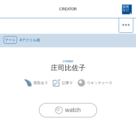
CREATOR
アート
#
アクリル画
creator
庄司比佐子
展覧会
3
記事
0
ウオッチャー
0