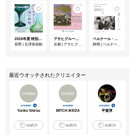
2026年度 特別展「ガレとドーム、アール･ヌーヴォーのガラス 水辺のやすらぎ、海の神秘」
アサヒグループ大山崎山荘美術館 開館30周年記念展「没後100年 クロード・モネ」
ベルナール・ビュフェと写真 ーカメラがとらえたビュフェとその時代、そして21 世紀へ
長野
|
北澤美術館
京都
|
アサヒグループ大山崎山荘美術館
静岡
|
ベルナール・ビュフェ美術館
最近ウオッチされたクリエイター
creator
creator
creator
creator
creator
Yuriko Shirou
MITCH IKEDA
平賀淳