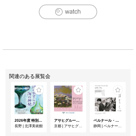
[主なグループ展]

2004　「シェル美術賞展2003▶2004」代官山ヒルサイド
フォーラム、東京都

2006　「第12回鹿沼市立川上澄生美術館木版画大賞展」
鹿沼市文化活動交流館、栃木県

2009　「第77回　版画展」東京都美術館、東京都（第74
回、第76回、第77回）

2009　「Guanlan international Print Biennial 2009」
Guanlan Print Original Industry Base,中国

2009　「横濱開港150周年記念国際版画交流展」ヨコハ
マ・クリエイティブシティ・センター、横浜市　

2009　「まちなか展覧会」常総市旧水海道商店街矢口金物
関連のある展覧会
店、茨城県（2010年、2011年）

2010　「現代アートコレクション展」松山三越アートギャ
ラリー、愛媛県

2011　「6A105.HANGA展」SCA Gallery, Sydney College 
of Arts, オーストラリア

2011　「3331アンデパンダン展」3331アーツ千代田、東
2026年度 特別展「ガレとドーム、アール･ヌーヴォーのガラス 水辺のやすらぎ、海の神秘」
アサヒグループ大山崎山荘美術館 開館30周年記念展「没後100年 クロード・モネ」
ベルナール・ビュフェと写真 ーカメラがとらえたビュフェとその時代、そして21 世紀へ
京都

長野
|
北澤美術館
京都
|
アサヒグループ大山崎山荘美術館
静岡
|
ベルナール・ビュフェ美術館
2011　「第79回　版画展」京都市美術館、京都府

2012　「第80回記念　版画展」東京都美術館、東京都
