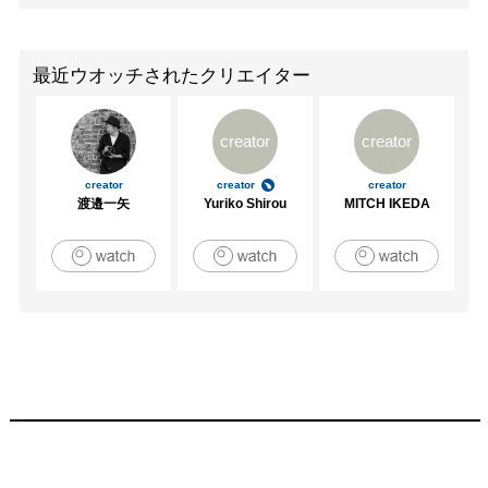
2012　「第11回南島原市セミナリヨ版画展」南島原市あ
りえコレジヨホール、長崎県

2012　「版の上にも三年　筑波大学版画展」文房堂ギャラ
最近ウオッチされたクリエイター
リー、東京都

2013　「第12回南島原市セミナリヨ版画展」南島原市あ
creator
creator
りえコレジヨホール、長崎県

2013　「第22回奨学生美術展」佐藤美術館、東京都

creator
creator
creator
2013　「第81回　版画展」東京都美術館、東京都

渡邉一矢
Yuriko Shirou
MITCH IKEDA
2014　「第12回　浜松市美術館版画大賞展」　浜松市美
術館、静岡県

2014　「第82回　版画展」東京都美術館、東京都

[受賞歴]

2006　「第12回鹿沼市立川上澄生美術館木版画大賞
展」　準大賞