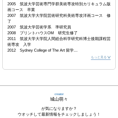
2005　筑波大学芸術専門学群美術専攻特別カリキュラム版
画コース　卒業

2007　筑波大学大学院芸術研究科美術専攻洋画コース　修
了

2007　筑波大学芸術学系　準研究員

2008　プリントハウスOM　研究生修了

2011　筑波大学大学院人間総合科学研究科博士後期課程芸
術専攻　入学

2012　Sydney College of The Art 留学

2016　筑波大学大学院人間総合科学研究科博士後期課程　
もっと見る
在学中

現在　羽陽学園短期大学　講師

[個展]

2009　「エヌ次元―城山萌々作品展―」GalleryＱ、銀座

2010　「エヌ次元²―城山萌々作品展―」GalleryＱ、銀座

creator
2011　「エヌ次元3―城山萌々作品展―」GalleryＱ、銀座

城山萌々
2012　「OBSCURITY VIEW」Sydney College of The 
Arts、オーストラリア

が気になりますか？
ウオッチして最新情報をチェックしましょう！