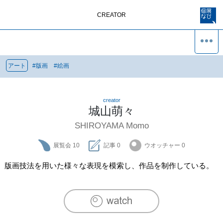
CREATOR
アート
#
版画
#
絵画
creator
城山萌々
SHIROYAMA Momo
展覧会
10
記事
0
ウオッチャー
0
版画技法を用いた様々な表現を模索し、作品を制作している。