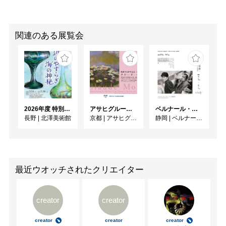
関連のある展覧会
2026年度 特別展「ガレとドーム、アール･ヌーヴォーのガラス 水辺のやすらぎ、海の神秘」
アサヒグループ大山崎山荘美術館 開館30周年記念展「没後100年 クロード・モネ」
ベルナール・ビュフェと写真 ーカメラがとらえたビュフェとその時代、そして21 世紀へ
長野
|
北澤美術館
京都
|
アサヒグループ大山崎山荘美術館
静岡
|
ベルナール・ビュフェ美術館
最近ウオッチされたクリエイター
creator
creator
creator
creator
creator