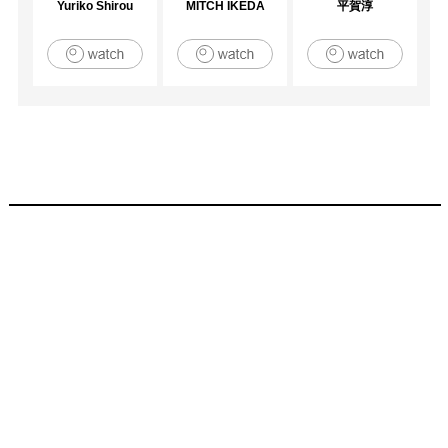
Yuriko Shirou
MITCH IKEDA
平賀淳