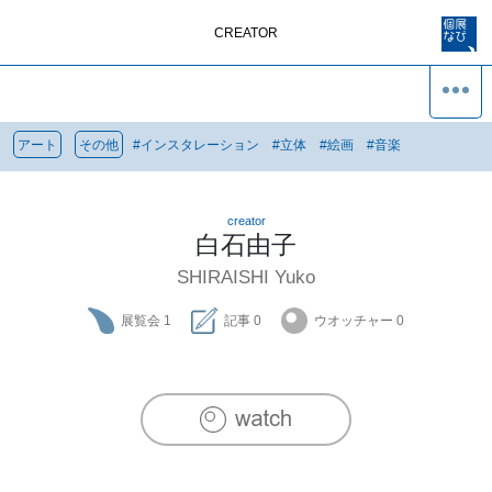
CREATOR
アート
その他
#
インスタレーション
#
立体
#
絵画
#
音楽
creator
白石由子
SHIRAISHI Yuko
展覧会
1
記事
0
ウオッチャー
0