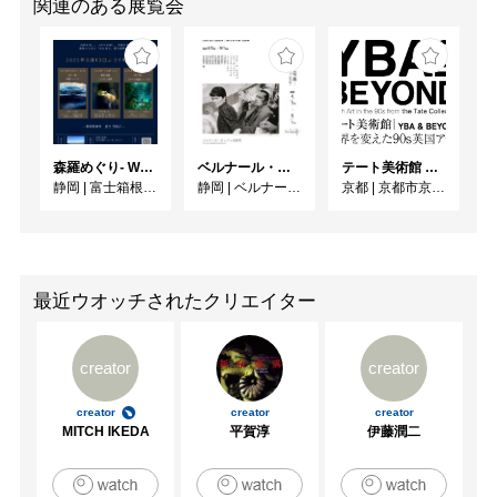
関連のある展覧会
森羅めぐり- Wandering in Shinra -
ベルナール・ビュフェと写真 ーカメラがとらえたビュフェとその時代、そして21 世紀へ
テート美術館 ― YBA & BEYOND 世界を変えた90s英国アート
静岡
|
富士箱根カントリークラブ
静岡
|
ベルナール・ビュフェ美術館
京都
|
京都市京セラ美術館
最近ウオッチされたクリエイター
creator
creator
creator
creator
creator
MITCH IKEDA
平賀淳
伊藤潤二