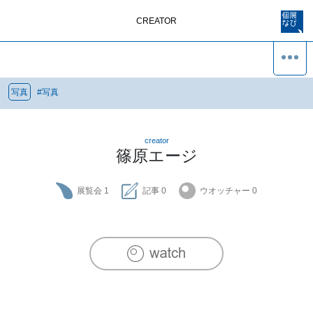
CREATOR
写真
#
写真
creator
篠原エージ
展覧会
1
記事
0
ウオッチャー
0