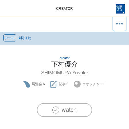
CREATOR
アート
#
切り絵
creator
下村優介
SHIMOMURA Yusuke
展覧会
6
記事
0
ウオッチャー
1