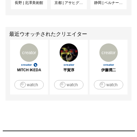
長野
|
北澤美術館
京都
|
アサヒグループ大山崎山荘美術館
静岡
|
ベルナール・ビュフェ美術館
2015　「アートストリーム2015」 大阪　大丸百貨店心斎
橋店

2015　「SAMURAI展-2015 冬 大阪の陣‐」 大阪　AC 
DC;02ギャラリー

2016　「TRANSNATIONAL ART 2016」大阪 江之子島創
最近ウオッチされたクリエイター
造芸術文化センター

2016　「SICF17」東京青山 スパイラルホール

creator
creator
2016　「UNKNOWN/ASIA2016」 大阪 ハービスホール

2017　「SAMURAI展‐2017 冬 大坂の陣」大阪　
creator
creator
creator
181Building

MITCH IKEDA
平賀淳
伊藤潤二
2017　「第15回NAU21世紀美術連立展」六本木　国立新
美術館

[企画展]

2015　「金の玉子展」大阪心斎橋　ギャラリー永井

2015　「天王寺動物園100周年記念　3地点同時開催下村
優介切り絵展」大阪天王寺　天王寺動物園・通天閣・あべ
のハルカス

2016　「ひよこ展」大阪心斎橋　ギャラリー永井
