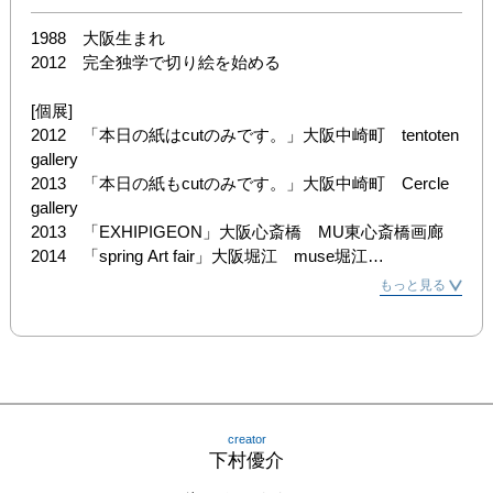
1988　大阪生まれ

2012　完全独学で切り絵を始める

[個展]

2012　「本日の紙はcutのみです。」大阪中崎町　tentoten 
gallery

2013　「本日の紙もcutのみです。」大阪中崎町　Cercle 
gallery

2013　「EXHIPIGEON」大阪心斎橋　MU東心斎橋画廊

2014　「spring Art fair」大阪堀江　muse堀江

2014　「下村優介切り絵展-camouflage-」大阪北浜　
もっと見る
Links gallery

2014　「PAPER.」大阪心斎橋　MU東心斎橋画廊

2014　「e.g.g.o0041下村優介展」京都祇園　大雅堂ギャ
ラリー

2015　「下村優介切り絵展-Liberty-」大阪北浜　Links 
gallery

creator
2016　「下村優介切り絵展-紙々の仕草-」大阪天王寺　あ
下村優介
べのハルカスアートギャラリー
