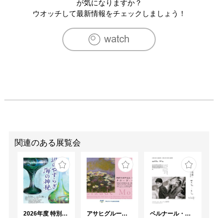
2016　「下村優介切り絵展-一枚のご縁-」東京銀座　
が気になりますか？
GALLERY ART POINT

ウオッチして最新情報をチェックしましょう！
2016　「下村優介切り絵展-twins-」大阪北浜　Links 
gallery

2016　「下村優介切り絵展-紙の声-」東京新宿　新宿伊勢
丹百貨店

[公募展]

2012　「アートストリーム2012」大阪　大丸百貨店心斎
橋店

2013　「アートストリーム2013」大阪　大丸百貨店心斎
橋店

2014　「TRANSNATIONAL ART 2014」大阪 江之子島創
造芸術文化センター

関連のある展覧会
2014　「ツムテンカクEX.」大阪新今宮

2014　「アートストリーム2014」大阪　大丸百貨店心斎
橋店

2015　「TRANSNATIONAL ART 2015」大阪 江之子島創
造芸術文化センター

2015　「SICF16」東京青山　スパイラルホール

2026年度 特別展「ガレとドーム、アール･ヌーヴォーのガラス 水辺のやすらぎ、海の神秘」
アサヒグループ大山崎山荘美術館 開館30周年記念展「没後100年 クロード・モネ」
ベルナール・ビュフェと写真 ーカメラがとらえたビュフェとその時代、そして21 世紀へ
2015　「UNKNOWN/ASIA2015」 大阪 中央公会堂
