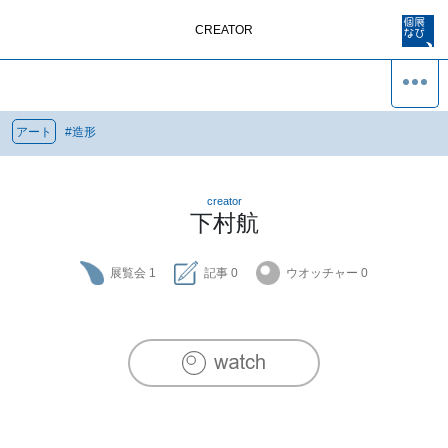
CREATOR
アート
#
造形
creator
下村航
展覧会
1
記事
0
ウオッチャー
0