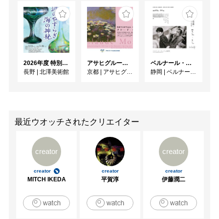
2026年度 特別展「ガレとドーム、アール･ヌーヴォーのガラス 水辺のやすらぎ、海の神秘」
アサヒグループ大山崎山荘美術館 開館30周年記念展「没後100年 クロード・モネ」
ベルナール・ビュフェと写真 ーカメラがとらえたビュフェとその時代、そして21 世紀へ
長野
|
北澤美術館
京都
|
アサヒグループ大山崎山荘美術館
静岡
|
ベルナール・ビュフェ美術館
最近ウオッチされたクリエイター
creator
creator
creator
creator
creator
MITCH IKEDA
平賀淳
伊藤潤二