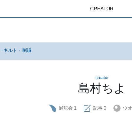
CREATOR
･キルト・刺繍
creator
島村ちよ
展覧会
1
記事
0
ウ