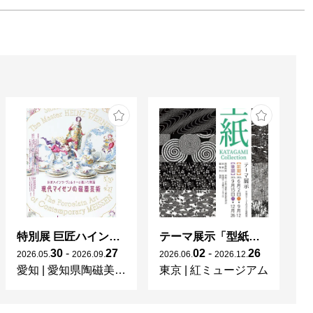
特別展 巨匠ハインツ・ヴェルナーの描いた物語（メルヘン） ー現代マイセンの磁器芸術ー
テーマ展示「型紙 KATAGAMI Collection」
30
-
27
02
-
26
2026
.
05
.
2026
.
09
.
2026
.
06
.
2026
.
12
.
20
愛知
|
愛知県陶磁美術館
東京
|
紅ミュージアム
宮