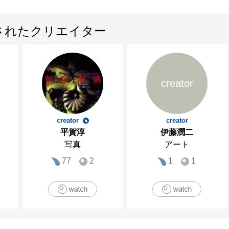
されたクリエイター
creator
creator
creator
平賀淳
伊藤潤二
写真
アート
77
2
1
1