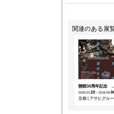
関連のある展
開館30周年記念 山本爲三郎・河井寬次郎没後60年記念 「共鳴 河井寬次郎
20
-
0
2026
.
03
.
2026
.
09
.
京都
|
アサヒグループ大山崎山荘美術館