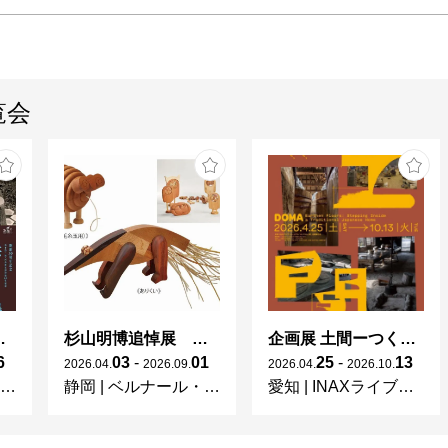
覧会
 × 濱田庄司 ー山本爲三郎コレクションより」
杉山明博追悼展 木とわたし―木工の妙技と美術教育
企画展 土間ーつくって、つかって、再発見ー
6
03
-
01
25
-
13
2026
.
04
.
2026
.
09
.
2026
.
04
.
2026
.
10
.
静岡
|
ベルナール・ビュフェ美術館
愛知
|
INAXライブミュージアム